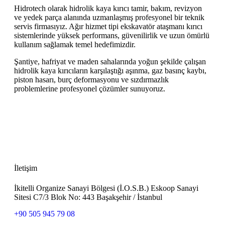
Hidrotech olarak hidrolik kaya kırıcı tamir, bakım, revizyon
ve yedek parça alanında uzmanlaşmış profesyonel bir teknik
servis firmasıyız. Ağır hizmet tipi ekskavatör ataşmanı kırıcı
sistemlerinde yüksek performans, güvenilirlik ve uzun ömürlü
kullanım sağlamak temel hedefimizdir.
Şantiye, hafriyat ve maden sahalarında yoğun şekilde çalışan
hidrolik kaya kırıcıların karşılaştığı aşınma, gaz basınç kaybı,
piston hasarı, burç deformasyonu ve sızdırmazlık
problemlerine profesyonel çözümler sunuyoruz.
İletişim
İkitelli Organize Sanayi Bölgesi (İ.O.S.B.) Eskoop Sanayi
Sitesi C7/3 Blok No: 443 Başakşehir / İstanbul
+90 505 945 79 08