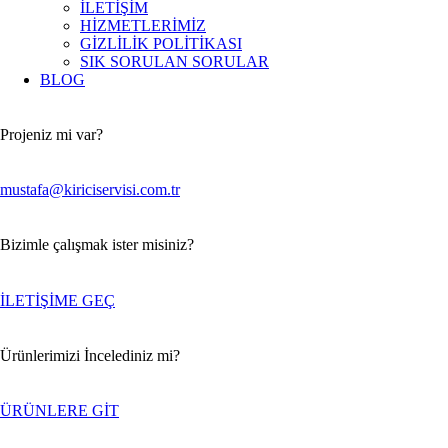
İLETİŞİM
HİZMETLERİMİZ
GİZLİLİK POLİTİKASI
SIK SORULAN SORULAR
BLOG
Projeniz mi var?
mustafa@kiriciservisi.com.tr
Bizimle çalışmak ister misiniz?
İLETİŞİME GEÇ
Ürünlerimizi İncelediniz mi?
ÜRÜNLERE GİT